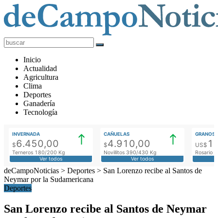
deCampoNoticias
Actualidad
Inicio
Agropecuaria
Actualidad
Agricultura
Clima
Deportes
Ganadería
Tecnología
INVERNADA
CAÑUELAS
GRANOS
6.450,00
4.910,00
1
$
$
US$
Terneros 180/200 Kg
Novillitos 390/430 Kg
Rosario M
Ver todos
Ver todos
deCampoNoticias
>
Deportes
>
San Lorenzo recibe al Santos de
Neymar por la Sudamericana
Deportes
San Lorenzo recibe al Santos de Neymar