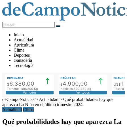
deCampoNoticias
Actualidad
Inicio
Agropecuaria
Actualidad
Agricultura
Clima
Deportes
Ganadería
Tecnología
INVERNADA
CAÑUELAS
GRANOS
6.380,00
4.900,00
1
$
$
US$
Terneros 180/200 Kg
Novillitos 390/430 Kg
Rosario M
Ver todos
Ver todos
deCampoNoticias
>
Actualidad
>
Qué probabilidades hay que
aparezca La Niña en el último trimestre 2024
Actualidad
Clima
Qué probabilidades hay que aparezca La