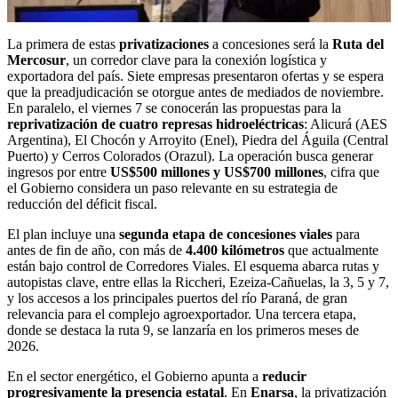
La primera de estas
privatizaciones
a concesiones será la
Ruta del
Mercosur
, un corredor clave para la conexión logística y
exportadora del país. Siete empresas presentaron ofertas y se espera
que la preadjudicación se otorgue antes de mediados de noviembre.
En paralelo, el viernes 7 se conocerán las propuestas para la
reprivatización de cuatro represas hidroeléctricas
: Alicurá (AES
Argentina), El Chocón y Arroyito (Enel), Piedra del Águila (Central
Puerto) y Cerros Colorados (Orazul). La operación busca generar
ingresos por entre
US$500 millones y US$700 millones
, cifra que
el Gobierno considera un paso relevante en su estrategia de
reducción del déficit fiscal.
El plan incluye una
segunda etapa de concesiones viales
para
antes de fin de año, con más de
4.400 kilómetros
que actualmente
están bajo control de Corredores Viales. El esquema abarca rutas y
autopistas clave, entre ellas la Riccheri, Ezeiza-Cañuelas, la 3, 5 y 7,
y los accesos a los principales puertos del río Paraná, de gran
relevancia para el complejo agroexportador. Una tercera etapa,
donde se destaca la ruta 9, se lanzaría en los primeros meses de
2026.
En el sector energético, el Gobierno apunta a
reducir
progresivamente la presencia estatal
. En
Enarsa
, la privatización