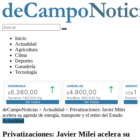
deCampoNoticias
Actualidad
Inicio
Agropecuaria
Actualidad
Agricultura
Clima
Deportes
Ganadería
Tecnología
INVERNADA
CAÑUELAS
GRANOS
6.380,00
4.900,00
1
$
$
US$
Terneros 180/200 Kg
Novillitos 390/430 Kg
Rosario M
Ver todos
Ver todos
deCampoNoticias
>
Actualidad
>
Privatizaciones: Javier Milei
acelera su agenda de energía, transporte y el retiro del Estado
Actualidad
Privatizaciones: Javier Milei acelera su