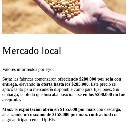
Mercado local
Valores
informados por Fyo
:
Soja:
las fábricas comenzaron o
freciendo $280.000 por soja con
entrega,
elevando
la oferta hasta los $285.000.
Este precio se
aplicó tanto para mercadería disponible como para fijaciones. Sin
embargo, la oferta que buscaba posicionarse
en los $290.000 no fue
aceptada.
Maíz:
la
exportación abrió en $155.000 por maíz
con descarga,
alcanzando
un máximo de $158.000 por maíz contractual
con
pago anticipado en el Up-River.