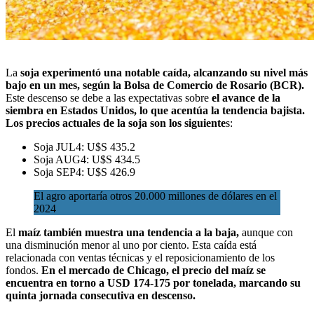
La
soja experimentó una notable caída
, alcanzando su nivel más
bajo en un mes, según la
Bolsa de Comercio de Rosario (BCR)
.
Este descenso se debe a las expectativas sobre
el avance de la
siembra en Estados Unidos, lo que acentúa la tendencia bajista.
Los precios actuales de la soja son los siguiente
s:
Soja JUL4: U$S 435.2
Soja AUG4: U$S 434.5
Soja SEP4: U$S 426.9
El agro aportaría otros 20.000 millones de dólares en el
2024
El
maíz también muestra una tendencia a la baja,
aunque con
una disminución menor al uno por ciento. Esta caída está
relacionada con ventas técnicas y el reposicionamiento de los
fondos.
En el mercado de Chicago, el precio del maíz se
encuentra en torno a USD 174-175 por tonelada, marcando su
quinta jornada consecutiva en descenso.