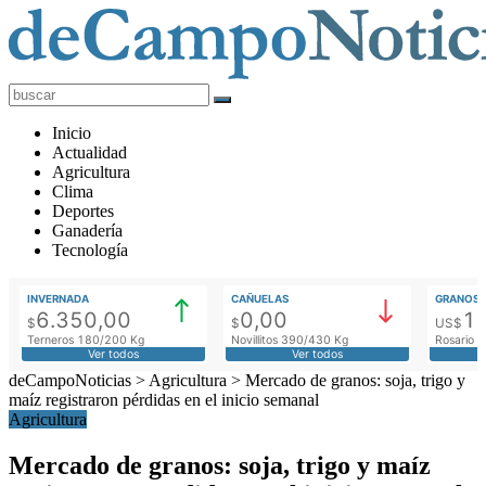
deCampoNoticias
Actualidad
Inicio
Agropecuaria
Actualidad
Agricultura
Clima
Deportes
Ganadería
Tecnología
INVERNADA
CAÑUELAS
GRANOS
6.350,00
0,00
1
$
$
US$
Terneros 180/200 Kg
Novillitos 390/430 Kg
Rosario M
Ver todos
Ver todos
deCampoNoticias
>
Agricultura
>
Mercado de granos: soja, trigo y
maíz registraron pérdidas en el inicio semanal
Agricultura
Mercado de granos: soja, trigo y maíz