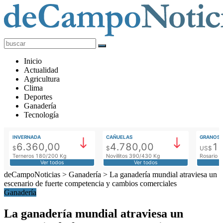
deCampoNoticias
Actualidad
Inicio
Agropecuaria
Actualidad
Agricultura
Clima
Deportes
Ganadería
Tecnología
INVERNADA
CAÑUELAS
GRANOS
6.360,00
4.780,00
1
$
$
US$
Terneros 180/200 Kg
Novillitos 390/430 Kg
Rosario M
Ver todos
Ver todos
deCampoNoticias
>
Ganadería
>
La ganadería mundial atraviesa un
escenario de fuerte competencia y cambios comerciales
Ganadería
La ganadería mundial atraviesa un