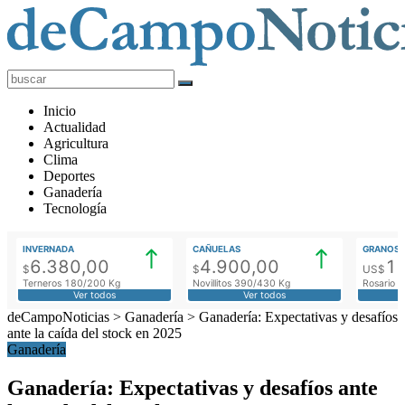
deCampoNoticias
Actualidad
Inicio
Agropecuaria
Actualidad
Agricultura
Clima
Deportes
Ganadería
Tecnología
INVERNADA
CAÑUELAS
GRANOS
6.380,00
4.900,00
1
$
$
US$
Terneros 180/200 Kg
Novillitos 390/430 Kg
Rosario M
Ver todos
Ver todos
deCampoNoticias
>
Ganadería
>
Ganadería: Expectativas y desafíos
ante la caída del stock en 2025
Ganadería
Ganadería: Expectativas y desafíos ante