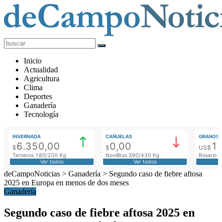
deCampoNoticias
Actualidad
Inicio
Agropecuaria
Actualidad
Agricultura
Clima
Deportes
Ganadería
Tecnología
INVERNADA
CAÑUELAS
GRANOS
6.350,00
0,00
1
$
$
US$
Terneros 180/200 Kg
Novillitos 390/430 Kg
Rosario M
Ver todos
Ver todos
deCampoNoticias
>
Ganadería
>
Segundo caso de fiebre aftosa
2025 en Europa en menos de dos meses
Ganadería
Segundo caso de fiebre aftosa 2025 en