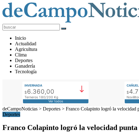
deCampoNoticias
Actualidad
Inicio
Agropecuaria
Actualidad
Agricultura
Clima
Deportes
Ganadería
Tecnología
INVERNADA
CAÑUEL
6.360,00
4.
$
$
Terneros 180/200 Kg
Novilli
Ver todos
deCampoNoticias
>
Deportes
>
Franco Colapinto logró la velocidad 
Deportes
Franco Colapinto logró la velocidad punta