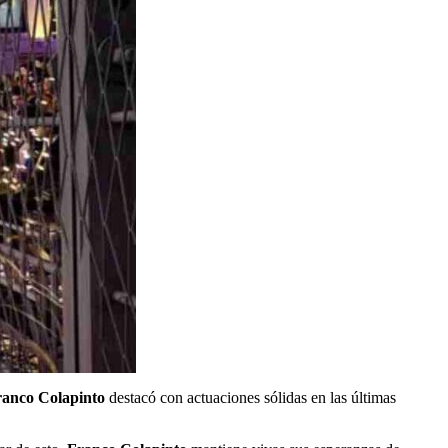
anco Colapinto
destacó con actuaciones sólidas en las últimas