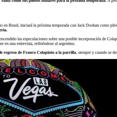
Sainz como sus pilotos titulares para la próxima temporada
. A pes
io en Brasil, iniciará la próxima temporada con Jack Doohan como piloto
ería.
n encendido las especulaciones sobre una posible incorporación de Cola
e en una entrevista, refiriéndose al argentino.
le regreso de
Franco Colapinto
a la parrilla
, siempre y cuando se de