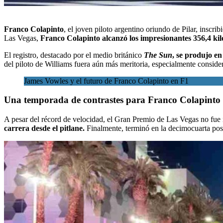
Franco Colapinto
,
el joven piloto argentino oriundo de Pilar,
inscribi
Las Vegas,
Franco Colapinto
alcanzó los impresionantes 356,4 ki
El registro, destacado por el medio británico
The Sun
,
se produjo en 
del piloto de Williams fuera aún más meritoria, especialmente conside
James Vowles y el futuro de Franco Colapinto en F1
Una temporada de contrastes para
Franco Colapinto
A pesar del récord de velocidad, el Gran Premio de Las Vegas no fue i
carrera desde el pitlane.
Finalmente, terminó en la decimocuarta pos