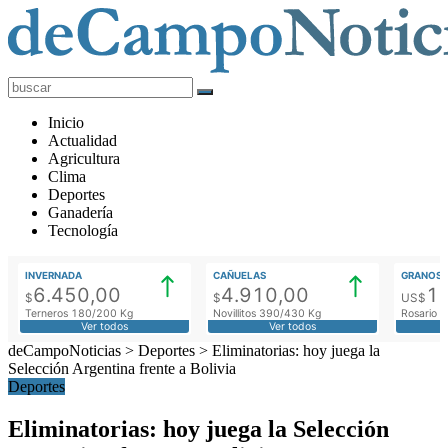
deCampoNoticias
Actualidad
Inicio
Agropecuaria
Actualidad
Agricultura
Clima
Deportes
Ganadería
Tecnología
INVERNADA
CAÑUELAS
GRANOS
6.450,00
4.910,00
1
$
$
US$
Terneros 180/200 Kg
Novillitos 390/430 Kg
Rosario M
Ver todos
Ver todos
deCampoNoticias
>
Deportes
>
Eliminatorias: hoy juega la
Selección Argentina frente a Bolivia
Deportes
Eliminatorias: hoy juega la Selección