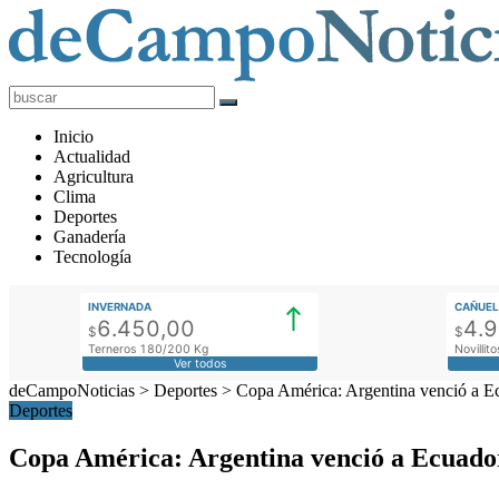
deCampoNoticias
Actualidad
Inicio
Agropecuaria
Actualidad
Agricultura
Clima
Deportes
Ganadería
Tecnología
INVERNADA
CAÑUEL
6.450,00
4.
$
$
Terneros 180/200 Kg
Novilli
Ver todos
deCampoNoticias
>
Deportes
>
Copa América: Argentina venció a Ec
Deportes
Copa América: Argentina venció a Ecuador