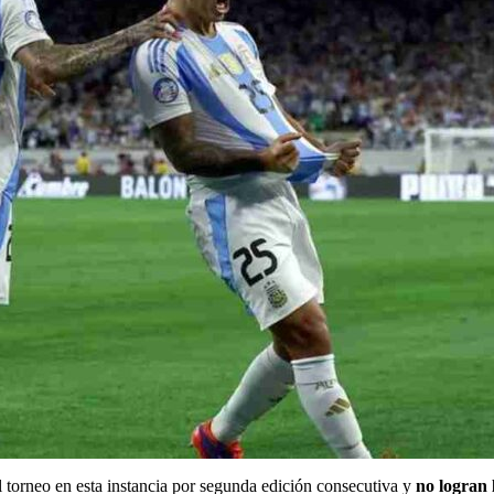
l torneo en esta instancia por segunda edición consecutiva y
no logran 