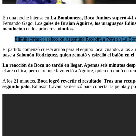
En
una noche intensa en
La Bombonera
, Boca Juniors superó 4-1
Fernando Gago. Lo
s goles de Braian Aguirre, los uruguayos Edin
mendocino
en los primeros m
inutos.
Eliminatorias: la selección Argentina Recibirá a Perú en La B
El partido comenzó cuesta arriba para el equipo local cuando, a los 2
pase a Salomón Rodríguez, quien remató y estrelló el balón en el
La reacción de Boca no tardó en llegar. Apenas seis minutos des
el área chica, pero el rebote favoreció a Aguirre, quien no dudó en r
A los 21 minutos,
Boca logró revertir el resultado. Tras una rec
segundo palo.
Edinson Cavani se deslizó para conectar la pelota y p