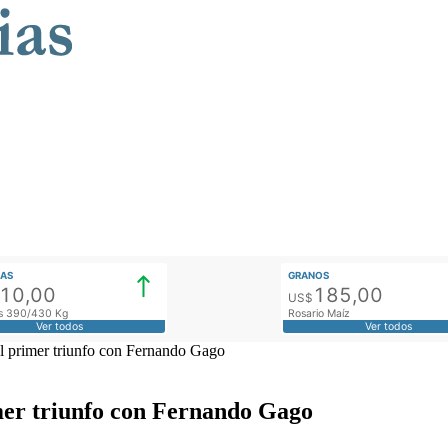
AS
GRANOS
910,00
185,00
US$
tos 390/430 Kg
Rosario Maíz
Ver todos
Ver todos
l primer triunfo con Fernando Gago
mer triunfo con Fernando Gago