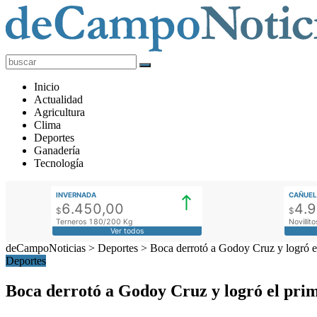
deCampoNoticias
Actualidad
Inicio
Agropecuaria
Actualidad
Agricultura
Clima
Deportes
Ganadería
Tecnología
INVERNADA
CAÑUEL
6.450,00
4.
$
$
Terneros 180/200 Kg
Novilli
Ver todos
deCampoNoticias
>
Deportes
>
Boca derrotó a Godoy Cruz y logró e
Deportes
Boca derrotó a Godoy Cruz y logró el pri