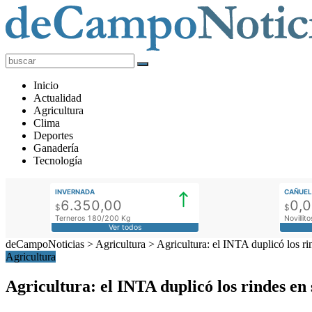
deCampoNoticias
Actualidad
Inicio
Agropecuaria
Actualidad
Agricultura
Clima
Deportes
Ganadería
Tecnología
INVERNADA
CAÑUEL
6.350,00
0,
$
$
Terneros 180/200 Kg
Novilli
Ver todos
deCampoNoticias
>
Agricultura
>
Agricultura: el INTA duplicó los r
Agricultura
Agricultura: el INTA duplicó los rindes en