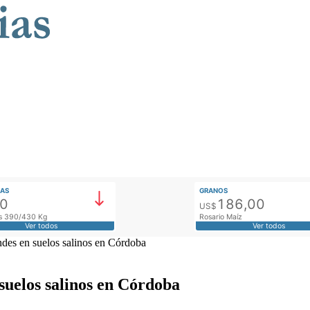
AS
GRANOS
00
186,00
US$
tos 390/430 Kg
Rosario Maíz
Ver todos
Ver todos
indes en suelos salinos en Córdoba
 suelos salinos en Córdoba