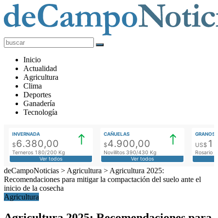
deCampoNoticias
Actualidad
Inicio
Agropecuaria
Actualidad
Agricultura
Clima
Deportes
Ganadería
Tecnología
INVERNADA
CAÑUELAS
GRANOS
6.380,00
4.900,00
1
$
$
US$
Terneros 180/200 Kg
Novillitos 390/430 Kg
Rosario M
Ver todos
Ver todos
deCampoNoticias
>
Agricultura
>
Agricultura 2025:
Recomendaciones para mitigar la compactación del suelo ante el
inicio de la cosecha
Agricultura
Agricultura 2025: Recomendaciones para