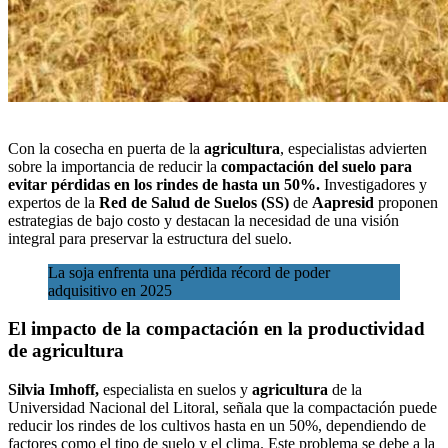
Con la cosecha en puerta de la
agricultura
, especialistas advierten
sobre la importancia de reducir la
compactación del suelo para
evitar pérdidas en los rindes de hasta un 50%.
Investigadores y
expertos de la
Red de Salud de Suelos (SS)
de
Aapresid
proponen
estrategias de bajo costo y destacan la necesidad de una visión
integral para
preservar la estructura del suelo.
La soja enfrenta una pérdida récord de poder
adquisitivo en 2025
El impacto de la compactación en la productividad
de agricultura
Silvia Imhoff,
especialista en suelos y
agricultura
de la
Universidad Nacional del Litoral, señala que la compactación puede
reducir los rindes de los cultivos hasta en un 50%, dependiendo de
factores como el tipo de suelo y el clima. Este problema se debe a la