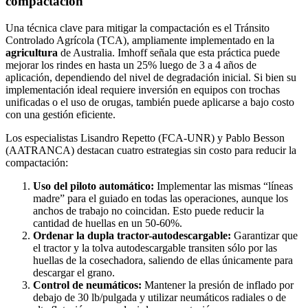
compactación
Una técnica clave para mitigar la compactación es el Tránsito
Controlado Agrícola (TCA), ampliamente implementado en la
agricultura
de Australia. Imhoff señala que esta práctica puede
mejorar los rindes en hasta un 25% luego de 3 a 4 años de
aplicación, dependiendo del nivel de degradación inicial. Si bien su
implementación ideal requiere inversión en equipos con trochas
unificadas o el uso de orugas, también puede aplicarse a bajo costo
con una gestión eficiente.
Los especialistas Lisandro Repetto (FCA-UNR) y Pablo Besson
(AATRANCA) destacan cuatro estrategias sin costo para reducir la
compactación:
Uso del piloto automático:
Implementar las mismas “líneas
madre” para el guiado en todas las operaciones, aunque los
anchos de trabajo no coincidan. Esto puede reducir la
cantidad de huellas en un 50-60%.
Ordenar la dupla tractor-autodescargable:
Garantizar que
el tractor y la tolva autodescargable transiten sólo por las
huellas de la cosechadora, saliendo de ellas únicamente para
descargar el grano.
Control de neumáticos:
Mantener la presión de inflado por
debajo de 30 lb/pulgada y utilizar neumáticos radiales o de