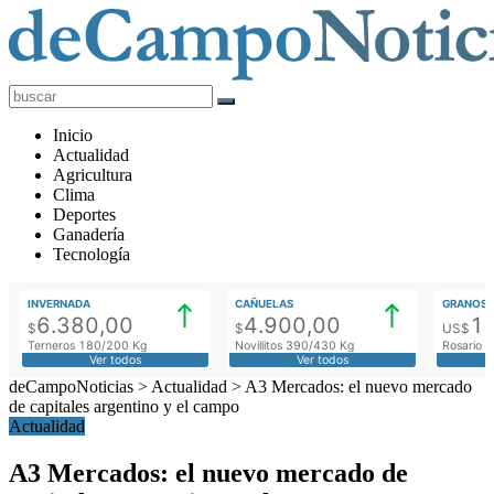
deCampoNoticias
Actualidad
Inicio
Agropecuaria
Actualidad
Agricultura
Clima
Deportes
Ganadería
Tecnología
INVERNADA
CAÑUELAS
GRANOS
6.380,00
4.900,00
1
$
$
US$
Terneros 180/200 Kg
Novillitos 390/430 Kg
Rosario M
Ver todos
Ver todos
deCampoNoticias
>
Actualidad
>
A3 Mercados: el nuevo mercado
de capitales argentino y el campo
Actualidad
A3 Mercados: el nuevo mercado de