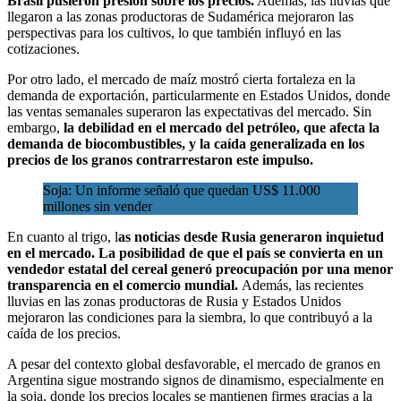
Brasil pusieron presión sobre los precios.
Además, las lluvias que
llegaron a las zonas productoras de Sudamérica mejoraron las
perspectivas para los cultivos, lo que también influyó en las
cotizaciones.
Por otro lado, el mercado de maíz mostró cierta fortaleza en la
demanda de exportación, particularmente en Estados Unidos, donde
las ventas semanales superaron las expectativas del mercado. Sin
embargo,
la debilidad en el mercado del petróleo, que afecta la
demanda de biocombustibles, y la caída generalizada en los
precios de los granos contrarrestaron este impulso.
Soja: Un informe señaló que quedan US$ 11.000
millones sin vender
En cuanto al trigo, l
as noticias desde Rusia generaron inquietud
en el mercado. La posibilidad de que el país se convierta en un
vendedor estatal del cereal generó preocupación por una menor
transparencia en el comercio mundial.
Además, las recientes
lluvias en las zonas productoras de Rusia y Estados Unidos
mejoraron las condiciones para la siembra, lo que contribuyó a la
caída de los precios.
A pesar del contexto global desfavorable, el mercado de granos en
Argentina sigue mostrando signos de dinamismo, especialmente en
la soja, donde los precios locales se mantienen firmes gracias a la