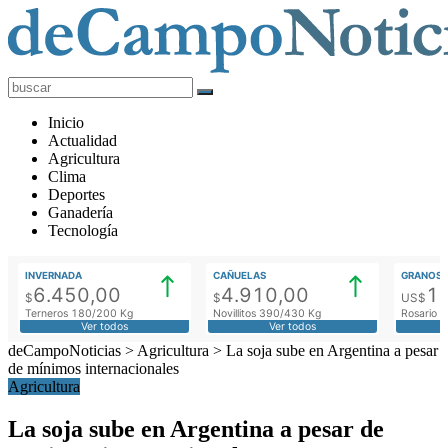
deCampoNoticias
Actualidad
Inicio
Agropecuaria
Actualidad
Agricultura
Clima
Deportes
Ganadería
Tecnología
INVERNADA
CAÑUELAS
GRANOS
6.450,00
4.910,00
1
$
$
US$
Terneros 180/200 Kg
Novillitos 390/430 Kg
Rosario M
Ver todos
Ver todos
deCampoNoticias
>
Agricultura
>
La soja sube en Argentina a pesar
de mínimos internacionales
Agricultura
La soja sube en Argentina a pesar de