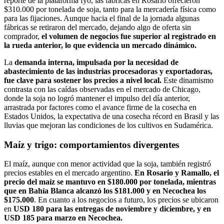
reporte de la plataforma fyo, las fábricas en Rosario ofrecieron
$310.000 por tonelada de soja, tanto para la mercadería física como
para las fijaciones. Aunque hacia el final de la jornada algunas
fábricas se retiraron del mercado, dejando algo de oferta sin
comprador,
el volumen de negocios fue superior al registrado en
la rueda anterior, lo que evidencia un mercado dinámico.
La
demanda interna, impulsada por la necesidad de
abastecimiento de las industrias procesadoras y exportadoras,
fue clave para sostener los precios a nivel local.
Este dinamismo
contrasta con las caídas observadas en el mercado de Chicago,
donde la soja no logró mantener el impulso del día anterior,
arrastrada por factores como el avance firme de la cosecha en
Estados Unidos, la expectativa de una cosecha récord en Brasil y las
lluvias que mejoran las condiciones de los cultivos en Sudamérica.
Maíz y trigo: comportamientos divergentes
El maíz, aunque con menor actividad que la soja, también registró
precios estables en el mercado argentino.
En Rosario y Ramallo, el
precio del maíz se mantuvo en $180.000 por tonelada, mientras
que en Bahía Blanca alcanzó los $181.000 y en Necochea los
$175.000
. En cuanto a los negocios a futuro, los precios se ubicaron
en
USD 180 para las entregas de noviembre y diciembre, y en
USD 185 para marzo en Necochea.