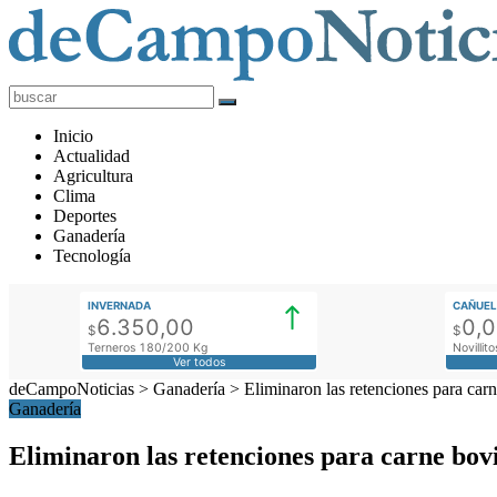
deCampoNoticias
Actualidad
Inicio
Agropecuaria
Actualidad
Agricultura
Clima
Deportes
Ganadería
Tecnología
INVERNADA
CAÑUEL
6.350,00
0,
$
$
Terneros 180/200 Kg
Novilli
Ver todos
deCampoNoticias
>
Ganadería
>
Eliminaron las retenciones para carn
Ganadería
Eliminaron las retenciones para carne bovi