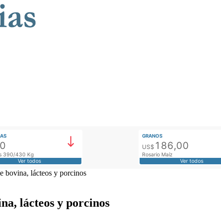
AS
GRANOS
00
186,00
US$
tos 390/430 Kg
Rosario Maíz
Ver todos
Ver todos
e bovina, lácteos y porcinos
na, lácteos y porcinos