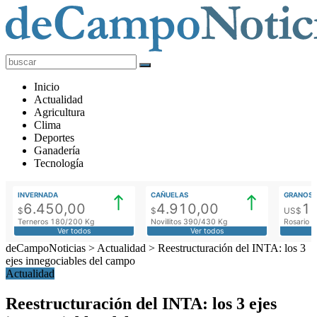
deCampoNoticias
Actualidad
Inicio
Agropecuaria
Actualidad
Agricultura
Clima
Deportes
Ganadería
Tecnología
INVERNADA
CAÑUELAS
GRANOS
6.450,00
4.910,00
1
$
$
US$
Terneros 180/200 Kg
Novillitos 390/430 Kg
Rosario M
Ver todos
Ver todos
deCampoNoticias
>
Actualidad
>
Reestructuración del INTA: los 3
ejes innegociables del campo
Actualidad
Reestructuración del INTA: los 3 ejes