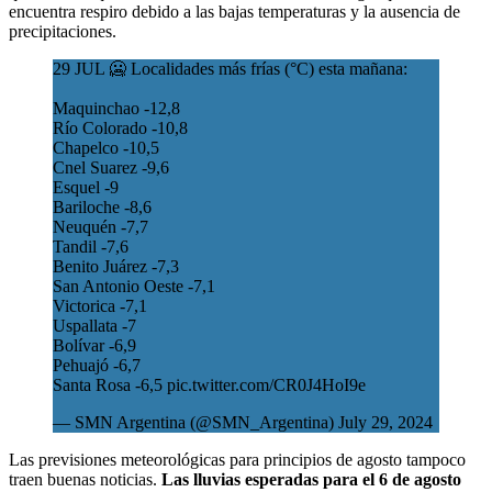
encuentra respiro debido a las bajas temperaturas y la ausencia de
precipitaciones.
29 JUL 🥶 Localidades más frías (°C) esta mañana:
Maquinchao -12,8
Río Colorado -10,8
Chapelco -10,5
Cnel Suarez -9,6
Esquel -9
Bariloche -8,6
Neuquén -7,7
Tandil -7,6
Benito Juárez -7,3
San Antonio Oeste -7,1
Victorica -7,1
Uspallata -7
Bolívar -6,9
Pehuajó -6,7
Santa Rosa -6,5
pic.twitter.com/CR0J4HoI9e
— SMN Argentina (@SMN_Argentina)
July 29, 2024
Las previsiones meteorológicas para principios de agosto tampoco
traen buenas noticias.
Las lluvias esperadas para el 6 de agosto