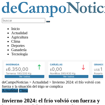
deCampoNoticias
Actualidad
Inicio
Agropecuaria
Actualidad
Agricultura
Clima
Deportes
Ganadería
Tecnología
INVERNADA
CAÑUELAS
GRANOS
6.350,00
0,00
1
$
$
US$
Terneros 180/200 Kg
Novillitos 390/430 Kg
Rosario M
Ver todos
Ver todos
deCampoNoticias
>
Actualidad
>
Invierno 2024: el frío volvió con
fuerza y la situación del trigo se complica
Actualidad
Clima
Invierno 2024: el frío volvió con fuerza y