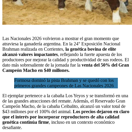
Las Nacionales 2026
volvieron a mostrar el gran momento que
atraviesa la ganadería argentina. En la 24° Exposición Nacional
Brahman realizada en Corrientes,
la
genética bovina
de elite
alcanzó valores impactantes
, reflejando la fuerte apuesta de los
productores por mejorar la calidad y productividad de sus rodeos. El
dato más sobresaliente de la jornada fue la
venta del 50% del Gran
Campeón Macho en $40 millones.
Formosa dominó la pista Brahman y se quedó con los
primeros grandes campeones de Las Nacionales 2026
El ejemplar pertenece a la cabaña Los Yeyos y se transformó en una
de las grandes atracciones del remate. Además, el Reservado Gran
Campeón Macho, de la cabaña Ceibalito, alcanzó un valor total de
$43 millones por el 100% del animal.
Los precios dejaron en claro
que el interés por incorporar reproductores de alta calidad
genética continúa firme
, incluso en un contexto económico
desafiante.