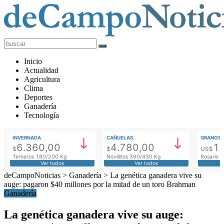
deCampoNoticias
Actualidad
Inicio
Agropecuaria
Actualidad
Agricultura
Clima
Deportes
Ganadería
Tecnología
INVERNADA
CAÑUELAS
GRANOS
6.360,00
4.780,00
1
$
$
US$
Terneros 180/200 Kg
Novillitos 390/430 Kg
Rosario M
Ver todos
Ver todos
deCampoNoticias
>
Ganadería
>
La genética ganadera vive su
auge: pagaron $40 millones por la mitad de un toro Brahman
Ganadería
La genética ganadera vive su auge: