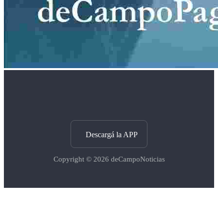
Descargá la APP
Copyright © 2026
deCampoNoticias