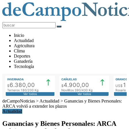
deCampoNoticias
Actualidad
Inicio
Agropecuaria
Actualidad
Agricultura
Clima
Deportes
Ganadería
Tecnología
INVERNADA
CAÑUELAS
GRANOS
6.380,00
4.900,00
1
$
$
US$
Terneros 180/200 Kg
Novillitos 390/430 Kg
Rosario M
Ver todos
Ver todos
deCampoNoticias
>
Actualidad
>
Ganancias y Bienes Personales:
ARCA volvió a extender los plazos
Actualidad
Ganancias y Bienes Personales: ARCA