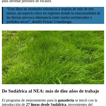
para afrontar períodos de escasez.
“Esta línea ha mostrado tolerancia a sequías de más de tres
meses, un aspecto clave en regiones donde la estacionalidad de
las lluvias provoca alternancia entre suelos encharcados y
períodos secos”, detalló Ferrari Usandizaga.
De Sudáfrica al NEA: más de diez años de trabajo
El programa de mejoramiento para la
ganadería
se inició con la
introducción de
27 líneas desde Sudáfrica
, provenientes del