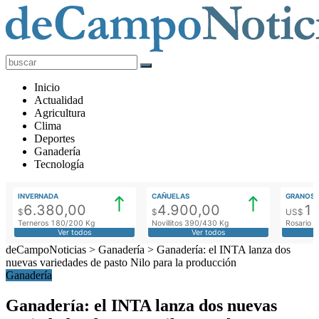
deCampoNoticias
Actualidad
Inicio
Agropecuaria
Actualidad
Agricultura
Clima
Deportes
Ganadería
Tecnología
INVERNADA
CAÑUELAS
GRANOS
6.380,00
4.900,00
1
$
$
US$
Terneros 180/200 Kg
Novillitos 390/430 Kg
Rosario M
Ver todos
Ver todos
deCampoNoticias
>
Ganadería
>
Ganadería: el INTA lanza dos
nuevas variedades de pasto Nilo para la producción
Ganadería
Ganadería: el INTA lanza dos nuevas