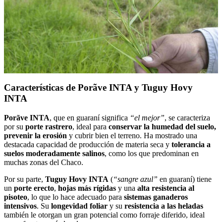
Características de Porãve INTA y Tuguy Hovy
INTA
Porãve INTA
, que en guaraní significa
“el mejor”
, se caracteriza
por su
porte rastrero
, ideal para
conservar la humedad del suelo,
prevenir la erosión
y cubrir bien el terreno. Ha mostrado una
destacada capacidad de producción de materia seca y
tolerancia a
suelos moderadamente salinos
, como los que predominan en
muchas zonas del Chaco.
Por su parte,
Tuguy Hovy INTA
(
“sangre azul”
en guaraní) tiene
un
porte erecto
,
hojas más rígidas
y una
alta resistencia al
pisoteo
, lo que lo hace adecuado para
sistemas ganaderos
intensivos
. Su
longevidad foliar
y su
resistencia a las heladas
también le otorgan un gran potencial como forraje diferido, ideal