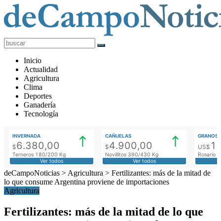
deCampoNoticias
Actualidad
Inicio
Agropecuaria
Actualidad
Agricultura
Clima
Deportes
Ganadería
Tecnología
INVERNADA
CAÑUELAS
GRANOS
6.380,00
4.900,00
1
$
$
US$
Terneros 180/200 Kg
Novillitos 390/430 Kg
Rosario M
Ver todos
Ver todos
deCampoNoticias
>
Agricultura
>
Fertilizantes: más de la mitad de
lo que consume Argentina proviene de importaciones
Agricultura
Fertilizantes: más de la mitad de lo que