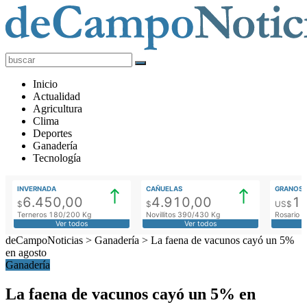
deCampoNoticias
Actualidad
Inicio
Agropecuaria
Actualidad
Agricultura
Clima
Deportes
Ganadería
Tecnología
INVERNADA
CAÑUELAS
GRANOS
6.450,00
4.910,00
1
$
$
US$
Terneros 180/200 Kg
Novillitos 390/430 Kg
Rosario M
Ver todos
Ver todos
deCampoNoticias
>
Ganadería
>
La faena de vacunos cayó un 5%
en agosto
Ganadería
La faena de vacunos cayó un 5% en