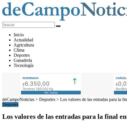
deCampoNoticias
Actualidad
Inicio
Agropecuaria
Actualidad
Agricultura
Clima
Deportes
Ganadería
Tecnología
INVERNADA
CAÑUEL
6.350,00
0,
$
$
Terneros 180/200 Kg
Novilli
Ver todos
deCampoNoticias
>
Deportes
>
Los valores de las entradas para la fi
Deportes
Los valores de las entradas para la final e