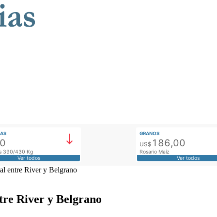
AS
GRANOS
00
186,00
US$
tos 390/430 Kg
Rosario Maíz
Ver todos
Ver todos
nal entre River y Belgrano
ntre River y Belgrano