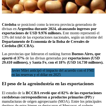
Córdoba
se posicionó como la tercera provincia
generadora de
divisas
en
Argentina durante 2024, alcanzando ingresos por
exportaciones de USD 9.976 millones.
Este monto representó el
13% del total de las exportaciones nacionales, según un informe del
Departamento de Economía de la
Bolsa de Cereales de
Córdoba (BCCBA).
Las provincias que lideraron el ranking fueron
Buenos Aires, que
aportó el 37%
de las divisas generadas por
exportaciones (USD
29.410 millones), y Santa Fe, con el 18% (USD 14.730 millones).
Javier Milei anticipó el impacto del acuerdo con el FMI
en las reservas y el dólar en 2025
El peso de la agroindustria en las exportaciones
El estudio de la
BCCBA reveló que el 82% de las exportaciones
cordobesas correspondieron a productos primarios (PP)
y
manufacturas de origen agropecuario (MOA). Entre los principales
destinos de estos bienes se destacaron el Mercosur, el sudeste