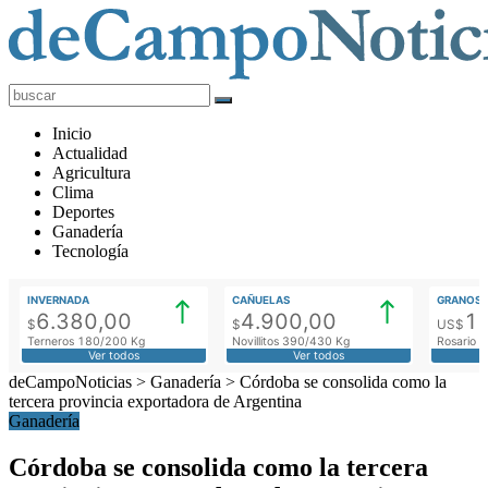
deCampoNoticias
Actualidad
Inicio
Agropecuaria
Actualidad
Agricultura
Clima
Deportes
Ganadería
Tecnología
INVERNADA
CAÑUELAS
GRANOS
6.380,00
4.900,00
1
$
$
US$
Terneros 180/200 Kg
Novillitos 390/430 Kg
Rosario M
Ver todos
Ver todos
deCampoNoticias
>
Ganadería
>
Córdoba se consolida como la
tercera provincia exportadora de Argentina
Ganadería
Córdoba se consolida como la tercera