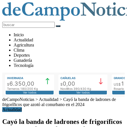
deCampoNoticias
Actualidad
Inicio
Agropecuaria
Actualidad
Agricultura
Clima
Deportes
Ganadería
Tecnología
INVERNADA
CAÑUELAS
GRANOS
6.350,00
0,00
1
$
$
US$
Terneros 180/200 Kg
Novillitos 390/430 Kg
Rosario M
Ver todos
Ver todos
deCampoNoticias
>
Actualidad
>
Cayó la banda de ladrones de
frigoríficos que azotó al conurbano en el 2024
Actualidad
Cayó la banda de ladrones de frigoríficos