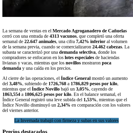
La
semana de ventas en el
Mercado Agroganadero de Cañuelas
cerró con una entrada de
4313 vacunos
, que completó una oferta
semanal de
22.647 animales
, una cifra
7,42% inferior
al volumen
de la semana previa, cuando se comercializaron
24.462 cabezas
. La
subasta se caracterizó por una
demanda selectiva
, donde los
compradores se enfocaron en los
lotes especiales
de haciendas
livianas y vacas
, mientras que los
novillos
mostraron
poca
demanda
y una caída en los precios.
Al cierre de las operaciones, el
Índice General
mostró un aumento
del
3,48%
, subiendo de
1726,768
a
1786,829 pesos por kilo
,
mientras que el
Índice Novillo
bajó un
3,05%
, cayendo de
1863,554
a
1806,625 pesos por kilo
. En el balance semanal, el
Índice General registró una leve subida del
1,53%
, mientras que el
Índice Novillo disminuyó un
2,34%
en comparación con los valores
del viernes anterior.
La Invernada trabajó con firmeza y subas en sus valores
Precios destacados