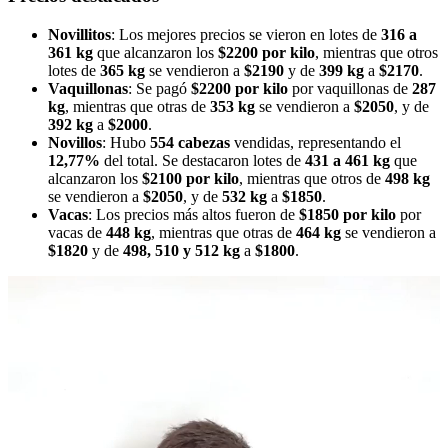
Novillitos
: Los mejores precios se vieron en lotes de
316 a
361 kg
que alcanzaron los
$2200 por kilo
, mientras que otros
lotes de
365 kg
se vendieron a
$2190
y de
399 kg
a
$2170
.
Vaquillonas
: Se pagó
$2200 por kilo
por vaquillonas de
287
kg
, mientras que otras de
353 kg
se vendieron a
$2050
, y de
392 kg
a
$2000
.
Novillos
: Hubo
554 cabezas
vendidas, representando el
12,77%
del total. Se destacaron lotes de
431 a 461 kg
que
alcanzaron los
$2100 por kilo
, mientras que otros de
498 kg
se vendieron a
$2050
, y de
532 kg
a
$1850
.
Vacas
: Los precios más altos fueron de
$1850 por kilo
por
vacas de
448 kg
, mientras que otras de
464 kg
se vendieron a
$1820
y de
498, 510 y 512 kg
a
$1800
.