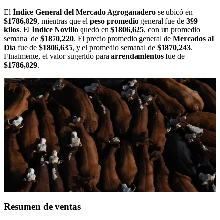
El
Índice General del Mercado Agroganadero
se ubicó en
$1786,829
, mientras que el
peso promedio
general fue de
399
kilos
. El
Índice Novillo
quedó en
$1806,625
, con un promedio
semanal de
$1870,220
. El precio promedio general de
Mercados al
Día
fue de
$1806,635
, y el promedio semanal de
$1870,243
.
Finalmente, el valor sugerido para
arrendamientos
fue de
$1786,829
.
Resumen de ventas