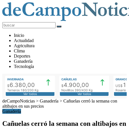
deCampoNoticias
Actualidad
Inicio
Agropecuaria
Actualidad
Agricultura
Clima
Deportes
Ganadería
Tecnología
INVERNADA
CAÑUELAS
GRANOS
6.380,00
4.900,00
1
$
$
US$
Terneros 180/200 Kg
Novillitos 390/430 Kg
Rosario M
Ver todos
Ver todos
deCampoNoticias
>
Ganadería
>
Cañuelas cerró la semana con
altibajos en sus precios
Ganadería
Cañuelas cerró la semana con altibajos en