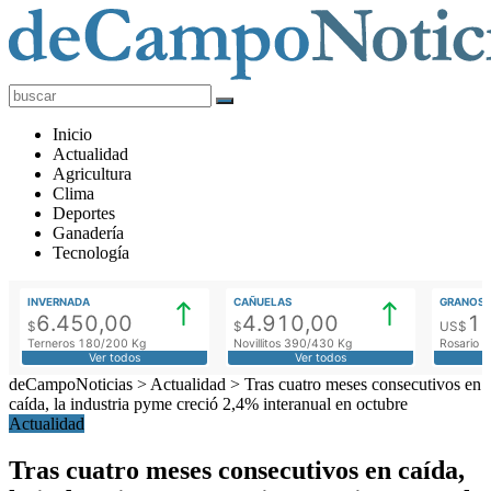
deCampoNoticias
Actualidad
Inicio
Agropecuaria
Actualidad
Agricultura
Clima
Deportes
Ganadería
Tecnología
INVERNADA
CAÑUELAS
GRANOS
6.450,00
4.910,00
1
$
$
US$
Terneros 180/200 Kg
Novillitos 390/430 Kg
Rosario M
Ver todos
Ver todos
deCampoNoticias
>
Actualidad
>
Tras cuatro meses consecutivos en
caída, la industria pyme creció 2,4% interanual en octubre
Actualidad
Tras cuatro meses consecutivos en caída,