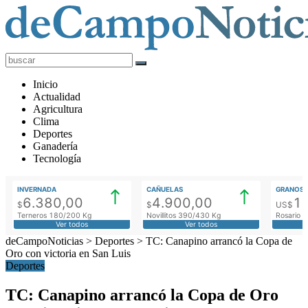
deCampoNoticias
Actualidad
Inicio
Agropecuaria
Actualidad
Agricultura
Clima
Deportes
Ganadería
Tecnología
INVERNADA
CAÑUELAS
GRANOS
6.380,00
4.900,00
1
$
$
US$
Terneros 180/200 Kg
Novillitos 390/430 Kg
Rosario M
Ver todos
Ver todos
deCampoNoticias
>
Deportes
>
TC: Canapino arrancó la Copa de
Oro con victoria en San Luis
Deportes
TC: Canapino arrancó la Copa de Oro