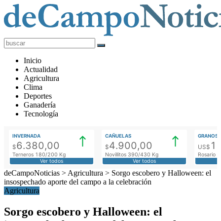
deCampoNoticias
Actualidad
Inicio
Agropecuaria
Actualidad
Agricultura
Clima
Deportes
Ganadería
Tecnología
INVERNADA
CAÑUELAS
GRANOS
6.380,00
4.900,00
1
$
$
US$
Terneros 180/200 Kg
Novillitos 390/430 Kg
Rosario M
Ver todos
Ver todos
deCampoNoticias
>
Agricultura
>
Sorgo escobero y Halloween: el
insospechado aporte del campo a la celebración
Agricultura
Sorgo escobero y Halloween: el