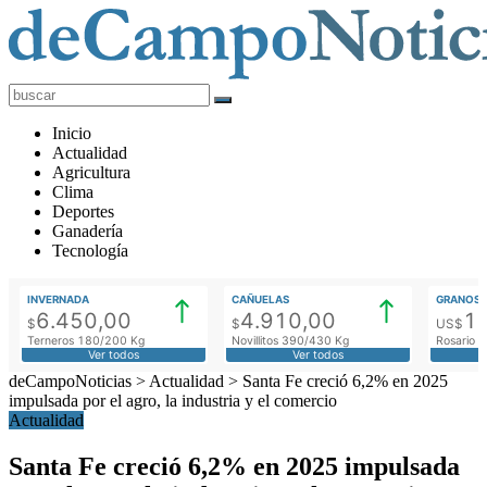
deCampoNoticias
Actualidad
Inicio
Agropecuaria
Actualidad
Agricultura
Clima
Deportes
Ganadería
Tecnología
INVERNADA
CAÑUELAS
GRANOS
6.450,00
4.910,00
1
$
$
US$
Terneros 180/200 Kg
Novillitos 390/430 Kg
Rosario M
Ver todos
Ver todos
deCampoNoticias
>
Actualidad
>
Santa Fe creció 6,2% en 2025
impulsada por el agro, la industria y el comercio
Actualidad
Santa Fe creció 6,2% en 2025 impulsada