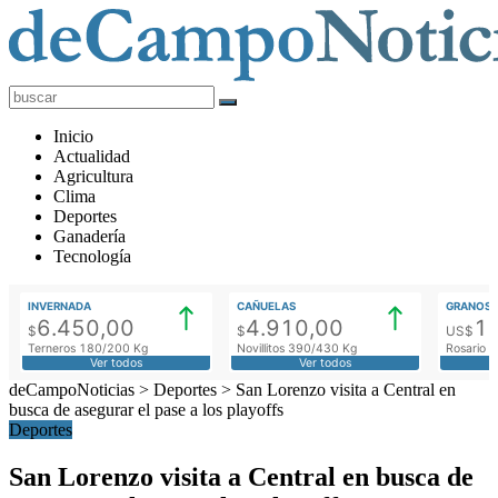
deCampoNoticias
Actualidad
Inicio
Agropecuaria
Actualidad
Agricultura
Clima
Deportes
Ganadería
Tecnología
INVERNADA
CAÑUELAS
GRANOS
6.450,00
4.910,00
1
$
$
US$
Terneros 180/200 Kg
Novillitos 390/430 Kg
Rosario M
Ver todos
Ver todos
deCampoNoticias
>
Deportes
>
San Lorenzo visita a Central en
busca de asegurar el pase a los playoffs
Deportes
San Lorenzo visita a Central en busca de