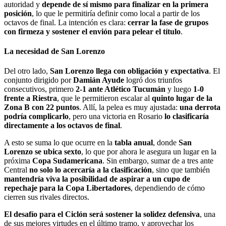
autoridad y
depende de sí mismo para finalizar en la primera
posición
, lo que le permitiría definir como local a partir de los
octavos de final. La intención es clara:
cerrar la fase de grupos
con firmeza y sostener el envión para pelear el título
.
La necesidad de San Lorenzo
Del otro lado,
San Lorenzo llega con obligación y expectativa
. El
conjunto dirigido por
Damián Ayude
logró dos triunfos
consecutivos, primero
2-1 ante Atlético Tucumán
y luego
1-0
frente a Riestra
, que le permitieron escalar al
quinto lugar de la
Zona B con 22 puntos
. Allí, la pelea es muy ajustada:
una derrota
podría complicarlo
, pero una victoria en Rosario
lo clasificaría
directamente a los octavos de final
.
A esto se suma lo que ocurre en la
tabla anual
, donde
San
Lorenzo se ubica sexto
, lo que por ahora le asegura un lugar en la
próxima
Copa Sudamericana
. Sin embargo, sumar de a tres ante
Central
no solo lo acercaría a la clasificación
, sino que también
mantendría viva la posibilidad de aspirar a un cupo de
repechaje para la Copa Libertadores
, dependiendo de cómo
cierren sus rivales directos.
El desafío para el Ciclón será sostener la solidez defensiva
, una
de sus mejores virtudes en el último tramo, y aprovechar los