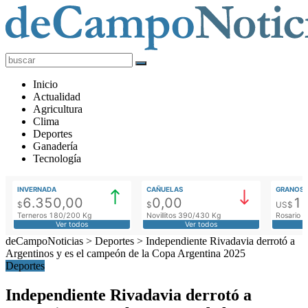
deCampoNoticias
Actualidad
Inicio
Agropecuaria
Actualidad
Agricultura
Clima
Deportes
Ganadería
Tecnología
INVERNADA
CAÑUELAS
GRANOS
6.350,00
0,00
1
$
$
US$
Terneros 180/200 Kg
Novillitos 390/430 Kg
Rosario M
Ver todos
Ver todos
deCampoNoticias
>
Deportes
>
Independiente Rivadavia derrotó a
Argentinos y es el campeón de la Copa Argentina 2025
Deportes
Independiente Rivadavia derrotó a