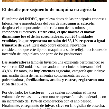
El detalle por segmento de maquinaria agrícola
El informe del INDEC, que releva datos de las principales empresas
fabricantes e importadoras del país de
maquinaria agrícola
,
desglosa el comportamiento de cada uno de los rubros que
componen el mercado
. Entre ellos, el que mostró el mayor
dinamismo fue el de las cosechadoras, con 264 unidades
vendidas, lo que representa un salto del 58,1% respecto a igual
trimestre de 2024. E
ste dato cobra especial relevancia
considerando que este tipo de maquinaria suele reflejar decisiones de
inversión de largo plazo por parte de los productores.
Las
sembradoras
también tuvieron una excelente performance: se
vendieron 452 unidades, marcando un crecimiento interanual del
43,8%. En tanto, los
implementos agrícolas
, categoría que incluye
una amplia gama de herramientas complementarias como
pulverizadoras,
fertilizadoras, arados y rastras, registraron una
suba del 36,4%.
Por otro lado, los
tractores
—que suelen concentrar el mayor
volumen de ventas— tuvieron una recuperación más moderada, con
un incremento del 19% en comparación con el año pasado.
Finalmente, el segmento de
tolvas
, clave en la logística de cosecha,