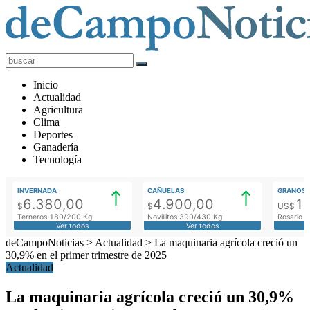
deCampoNoticias
Actualidad
Inicio
Agropecuaria
Actualidad
Agricultura
Clima
Deportes
Ganadería
Tecnología
INVERNADA
CAÑUELAS
GRANOS
6.380,00
4.900,00
1
$
$
US$
Terneros 180/200 Kg
Novillitos 390/430 Kg
Rosario M
Ver todos
Ver todos
deCampoNoticias
>
Actualidad
>
La maquinaria agrícola creció un
30,9% en el primer trimestre de 2025
Actualidad
La maquinaria agrícola creció un 30,9%