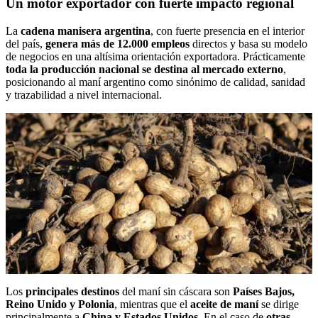
Un motor exportador con fuerte impacto regional
La
cadena manisera argentina
, con fuerte presencia en el interior
del país,
genera más de 12.000 empleos
directos y basa su modelo
de negocios en una altísima orientación exportadora. Prácticamente
toda la producción nacional se destina al mercado externo
,
posicionando al maní argentino como sinónimo de calidad, sanidad
y trazabilidad a nivel internacional.
Los
principales destinos
del maní sin cáscara son
Países Bajos,
Reino Unido y Polonia
, mientras que el
aceite de maní
se dirige
principalmente a
China y Estados Unidos
. En el caso de
otras