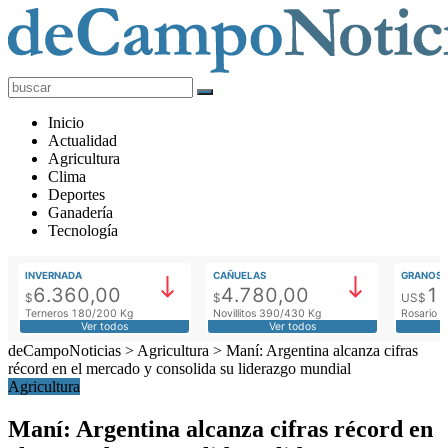
deCampoNoticias
Actualidad
Inicio
Agropecuaria
Actualidad
Agricultura
Clima
Deportes
Ganadería
Tecnología
INVERNADA
CAÑUELAS
GRANOS
6.360,00
4.780,00
1
$
$
US$
Terneros 180/200 Kg
Novillitos 390/430 Kg
Rosario M
Ver todos
Ver todos
deCampoNoticias
>
Agricultura
>
Maní: Argentina alcanza cifras
récord en el mercado y consolida su liderazgo mundial
Agricultura
Maní: Argentina alcanza cifras récord en