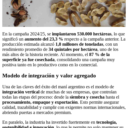
En la campaña 2024/25, se
implantaron 530.000 hectáreas
, lo que
significó un
aumento del 23,3 %
respecto a la campaña anterior. La
producción estimada alcanzó
1,8 millones de toneladas
, con un
rendimiento promedio de
34 quintales por hectárea
, uno de los
más altos de la historia reciente. Al momento, el
87 % de la
superficie ya fue cosechada
, consolidando una campaña muy
positiva tanto en lo productivo como en lo comercial.
Modelo de integración y valor agregado
Una de las claves del éxito del maní argentino es el modelo de
integración vertical
de muchas de sus empresas, que controlan
todas las etapas del proceso: desde la
siembra y cosecha
hasta el
procesamiento, empaque y exportación
. Esto permite asegurar
calidad, trazabilidad y cumplir con exigentes normas internacionales,
abriendo puertas a mercados premium.
En paralelo, la industria ha invertido fuertemente en
tecnología,
sostenibilidad e innovación
, lo que le permite no solo mantener su