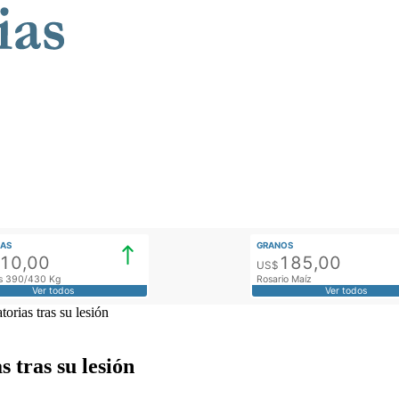
AS
GRANOS
910,00
185,00
US$
tos 390/430 Kg
Rosario Maíz
Ver todos
Ver todos
torias tras su lesión
s tras su lesión