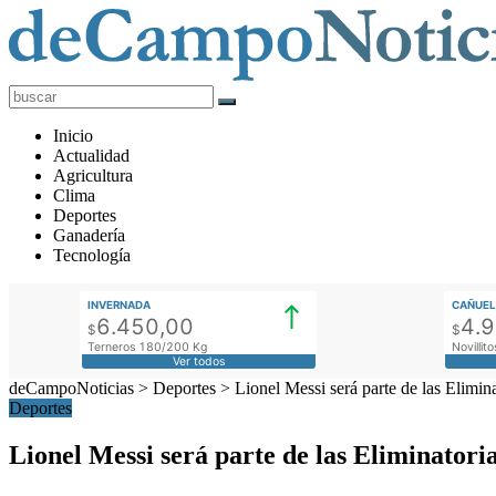
deCampoNoticias
Actualidad
Inicio
Agropecuaria
Actualidad
Agricultura
Clima
Deportes
Ganadería
Tecnología
INVERNADA
CAÑUEL
6.450,00
4.
$
$
Terneros 180/200 Kg
Novilli
Ver todos
deCampoNoticias
>
Deportes
>
Lionel Messi será parte de las Elimina
Deportes
Lionel Messi será parte de las Eliminatoria