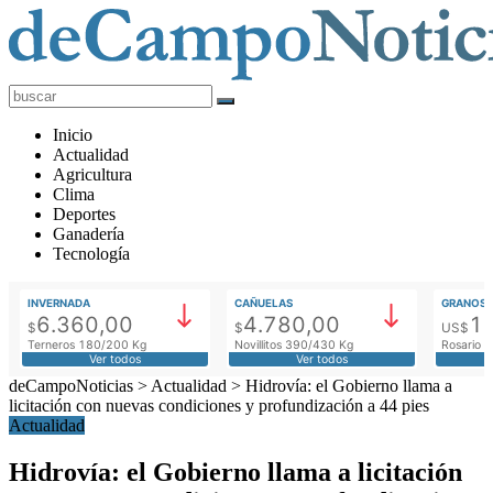
deCampoNoticias
Actualidad
Inicio
Agropecuaria
Actualidad
Agricultura
Clima
Deportes
Ganadería
Tecnología
INVERNADA
CAÑUELAS
GRANOS
6.360,00
4.780,00
1
$
$
US$
Terneros 180/200 Kg
Novillitos 390/430 Kg
Rosario M
Ver todos
Ver todos
deCampoNoticias
>
Actualidad
>
Hidrovía: el Gobierno llama a
licitación con nuevas condiciones y profundización a 44 pies
Actualidad
Hidrovía: el Gobierno llama a licitación