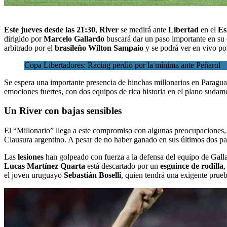
Este jueves desde las 21:30
,
River
se medirá ante
Libertad
en el
Es
dirigido por
Marcelo Gallardo
buscará dar un paso importante en su c
arbitrado por el
brasileño Wilton Sampaio
y se podrá ver en vivo p
Copa Libertadores: Racing perdió por la mínima ante Peñarol
Se espera una importante presencia de hinchas millonarios en Paragu
emociones fuertes, con dos equipos de rica historia en el plano sudam
Un River con bajas sensibles
El “Millonario” llega a este compromiso con algunas preocupaciones, 
Clausura argentino. A pesar de no haber ganado en sus últimos dos pa
Las
lesiones
han golpeado con fuerza a la defensa del equipo de Gall
Lucas Martínez Quarta
está descartado por un
esguince de rodilla
,
el joven uruguayo
Sebastián Boselli
, quien tendrá una exigente prueb