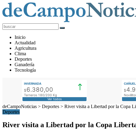
deCampoNoticias
Actualidad
Inicio
Agropecuaria
Actualidad
Agricultura
Clima
Deportes
Ganadería
Tecnología
INVERNADA
CAÑUEL
6.380,00
4.
$
$
Terneros 180/200 Kg
Novilli
Ver todos
deCampoNoticias
>
Deportes
>
River visita a Libertad por la Copa Li
Deportes
River visita a Libertad por la Copa Liberta