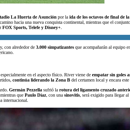
tadio La Huerta de Asunción
por la
ida de los octavos de final de l
amino hacia una nueva conquista continental, mientras que el conjunto 
or
FOX Sports, Telefe y Disney+
.
ay, con alrededor de
3.000 simpatizantes
que acompañarán al equipo en t
ericano.
especialmente en el aspecto físico. River viene de
empatar sin goles 
rtidos,
continúa liderando la Zona B
del certamen local y encara est
ardo.
Germán Pezzella
sufrió la
rotura del ligamento cruzado anterio
 mientras que
Paulo Díaz
, con una
sinovitis
, será exigido para llegar 
a internacional.