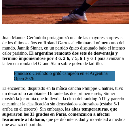
Juan Manuel Cerúndolo protagonizó una de las mayores sorpresas
de los últimos años en
Roland Garros
al eliminar al número uno del
mundo, Jannik Sinner, en un partido épico disputado bajo el intenso
calor parisino.
El argentino remontó dos sets de desventaja y
terminó imponiéndose por 3-6, 2-6, 7-5, 6-1 y 6-1
para avanzar a
la tercera ronda del
Grand Slam sobre polvo de ladrillo
.
Francisco Cerúndolo gritó campeón en el Argentina
Open 2026
El encuentro, disputado en la mítica cancha Philippe-Chatrier, tuvo
un desarrollo cambiante. Durante los dos primeros sets, Sinner
mostró la jerarquía que lo llevó a la cima del ranking ATP y pareció
encaminar la clasificación sin demasiados sobresaltos (estaba 5-1
arriba en el tercero). Sin embargo,
las altas temperaturas, que
superaron los 33 grados en París, comenzaron a afectar
físicamente al italiano
, que perdió intensidad y movilidad a medida
que avanzó el partido.