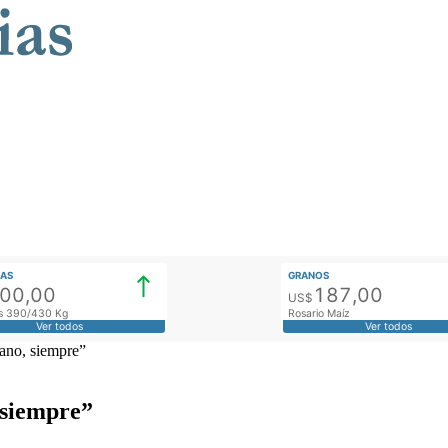
AS
GRANOS
900,00
187,00
US$
tos 390/430 Kg
Rosario Maíz
Ver todos
Ver todos
fano, siempre”
 siempre”