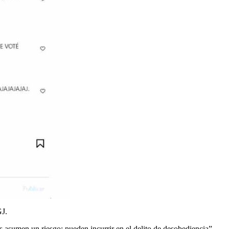
GJ.
ás asumen un riesgo: pueden incurrir en el delito de desobediencia”.