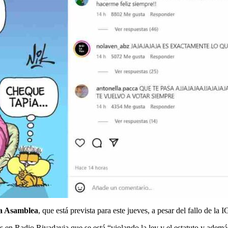
 la Asamblea
, que está prevista para este jueves, a pesar del fallo de la I
les en Radio Rivadavia que se está “violando la ley y el estatuto y adem