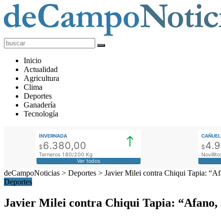
deCampoNoticias
Actualidad
Inicio
Agropecuaria
Actualidad
Agricultura
Clima
Deportes
Ganadería
Tecnología
INVERNADA
CAÑUEL
6.380,00
4.
$
$
Terneros 180/200 Kg
Novilli
Ver todos
deCampoNoticias
>
Deportes
>
Javier Milei contra Chiqui Tapia: “A
Deportes
Javier Milei contra Chiqui Tapia: “Afano,