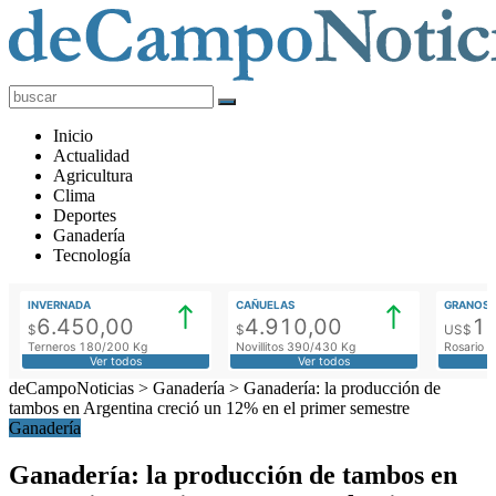
deCampoNoticias
Actualidad
Inicio
Agropecuaria
Actualidad
Agricultura
Clima
Deportes
Ganadería
Tecnología
INVERNADA
CAÑUELAS
GRANOS
6.450,00
4.910,00
1
$
$
US$
Terneros 180/200 Kg
Novillitos 390/430 Kg
Rosario M
Ver todos
Ver todos
deCampoNoticias
>
Ganadería
>
Ganadería: la producción de
tambos en Argentina creció un 12% en el primer semestre
Ganadería
Ganadería: la producción de tambos en