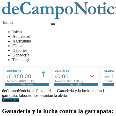
deCampoNoticias
Actualidad
Inicio
Agropecuaria
Actualidad
Agricultura
Clima
Deportes
Ganadería
Tecnología
INVERNADA
CAÑUELAS
GRANOS
6.350,00
0,00
1
$
$
US$
Terneros 180/200 Kg
Novillitos 390/430 Kg
Rosario M
Ver todos
Ver todos
deCampoNoticias
>
Ganadería
>
Ganadería y la lucha contra la
garrapata: laboratorios levantan la alerta
Ganadería
Ganadería y la lucha contra la garrapata: