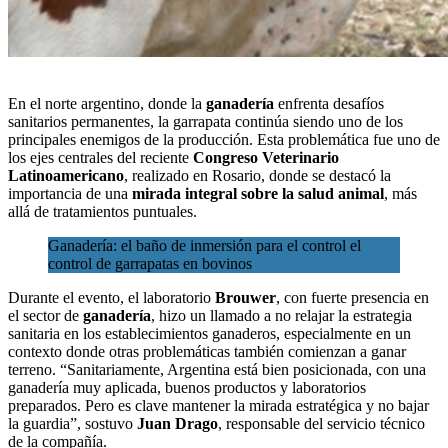
En el norte argentino, donde la
ganadería
enfrenta desafíos
sanitarios permanentes, la garrapata continúa siendo uno de los
principales enemigos de la producción. Esta problemática fue uno de
los ejes centrales del reciente
Congreso Veterinario
Latinoamericano
, realizado en Rosario, donde se destacó la
importancia de una
mirada integral sobre la salud animal
,
más
allá de tratamientos puntuales.
Ganadería: el baño de inmersión para el control el
control de garrapatas en bovinos
Durante el evento, el laboratorio
Brouwer
, con fuerte presencia en
el sector de
ganadería
, hizo un llamado a no relajar la estrategia
sanitaria en los establecimientos ganaderos, especialmente en un
contexto donde otras problemáticas también comienzan a ganar
terreno. “Sanitariamente, Argentina está bien posicionada, con una
ganadería muy aplicada, buenos productos y laboratorios
preparados. Pero es clave mantener la mirada estratégica y no bajar
la guardia”, sostuvo
Juan Drago
, responsable del servicio técnico
de la compañía.