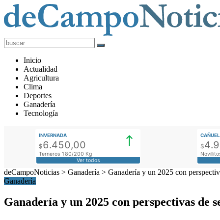
deCampoNoticias
Actualidad
Inicio
Agropecuaria
Actualidad
Agricultura
Clima
Deportes
Ganadería
Tecnología
INVERNADA
CAÑUEL
6.450,00
4.
$
$
Terneros 180/200 Kg
Novilli
Ver todos
deCampoNoticias
>
Ganadería
>
Ganadería y un 2025 con perspectiv
Ganadería
Ganadería y un 2025 con perspectivas de 