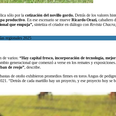
lica sólo por la
cotización del novillo gordo.
Detrás de los valores hi
apa productivo
. En ese escenario se mueve
Ricardo Orazi,
cabañero de
ional que empuja”,
sintetiza el criador en diálogo con
Revista Chacra
ías regionales 2025
n de varios:
“Hay capital fresco, incorporación de tecnología, mejor
cambio generacional que comenzó a verse en los remates y exposiciones
raban de reojo”
, describe.
ubastas de otoño exhibieron promedios firmes en toros Angus de pedigre
 2021. “Detrás de cada martillo hay un proyecto, y ese proyecto hoy se