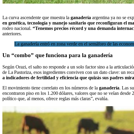
La
curva ascendente que muestra
la
ganadería
argentina ya no se exp
en genética, tecnología y manejo sanitario que reconfiguran el m
rodeo nacional.
“Tenemos precios récord y una demanda internac
anteriores.
La ganadería entró en zona verde en el semáforo de las econom
Un “combo” que funciona para la ganadería
Según Orazi, el salto no responde a un solo factor sino a la articulació
de La Pastoriza, esos ingredientes conviven con un dato clave: un re
a indicadores de fertilidad y eficiencia que quizás sus padres mi
El movimiento tiene correlato en los números de la
ganadería
. Las s
encontraron piso en los 1.200 dólares, valores que no se veían desde
político que, al menos, ofrece reglas más claras”, evalúa.