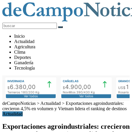
deCampoNoticias
Actualidad
Inicio
Agropecuaria
Actualidad
Agricultura
Clima
Deportes
Ganadería
Tecnología
INVERNADA
CAÑUELAS
GRANOS
6.380,00
4.900,00
1
$
$
US$
Terneros 180/200 Kg
Novillitos 390/430 Kg
Rosario M
Ver todos
Ver todos
deCampoNoticias
>
Actualidad
>
Exportaciones agroindustriales:
crecieron 4,5% en volumen y Vietnam lidera el ranking de destinos
Actualidad
Exportaciones agroindustriales: crecieron