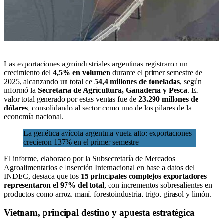
Las exportaciones
agroindustriales argentinas registraron un
crecimiento del
4,5% en volumen
durante el primer semestre de
2025, alcanzando un total de
54,4 millones de toneladas
, según
informó la
Secretaría de Agricultura, Ganadería y Pesca
. El
valor total generado por estas ventas fue de
23.290 millones de
dólares
, consolidando al sector como uno de los pilares de la
economía nacional.
La genética avícola argentina vuela alto: exportaciones
crecieron 137% en el primer semestre
El informe, elaborado por la Subsecretaría de Mercados
Agroalimentarios e Inserción Internacional en base a datos del
INDEC, destaca que los
15 principales complejos exportadores
representaron el 97% del total
, con incrementos sobresalientes en
productos como arroz, maní, forestoindustria, trigo, girasol y limón.
Vietnam, principal destino y apuesta estratégica