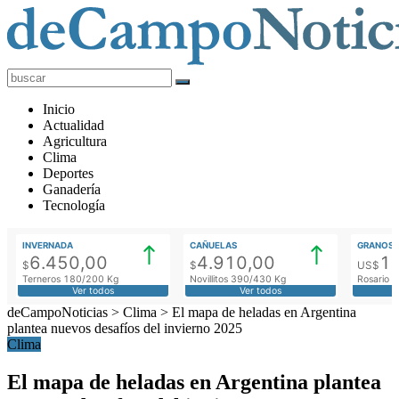
deCampoNoticias
Actualidad
Inicio
Agropecuaria
Actualidad
Agricultura
Clima
Deportes
Ganadería
Tecnología
INVERNADA
CAÑUELAS
GRANOS
6.450,00
4.910,00
1
$
$
US$
Terneros 180/200 Kg
Novillitos 390/430 Kg
Rosario M
Ver todos
Ver todos
deCampoNoticias
>
Clima
>
El mapa de heladas en Argentina
plantea nuevos desafíos del invierno 2025
Clima
El mapa de heladas en Argentina plantea