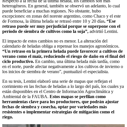
Respecto a la fecha de la última helada, los cambios son más
heterogéneos. En general, también se observó un adelanto, lo cual
puede beneficiar a muchas regiones. No obstante, hubo
excepciones: en zonas del noreste argentino, como Chaco y el este
de Formosa, la última helada se retrasó entre 10 y 20 días
. “Ese
retraso puede ser muy perjudicial porque se superpone con el
período de siembra de cultivos como la soja”,
advirtió Lentini.
El impacto de estos cambios no es menor. La alteración del
calendario de heladas obliga a repensar los manejos agronómicos.
“Un retraso en la primera helada puede favorecer a cultivos de
verano como el maíz, reduciendo el riesgo de daño en el final del
ciclo productivo.
En cambio, una última helada más tardía, como
en el norte, puede afectar negativamente a los cultivos de invierno o
los inicios de siembra de verano”, puntualizó el especialista.
En su tesis, Lentini elaboró una serie de mapas que reflejan el
corrimiento en las fechas de heladas a lo largo del país, los cuales ya
están disponibles en el Centro de Información Agroclimática y
Ambiental de la FAUBA.
Estos mapas se perfilan como
herramientas clave para los productores, que podrán ajustar
fechas de siembra y cosecha, optar por variedades más
resistentes o implementar estrategias de mitigación como el
riego.