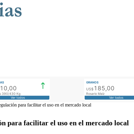
AS
GRANOS
910,00
185,00
US$
tos 390/430 Kg
Rosario Maíz
Ver todos
Ver todos
ulación para facilitar el uso en el mercado local
n para facilitar el uso en el mercado local