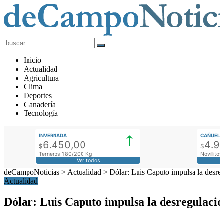
deCampoNoticias
Actualidad
Inicio
Agropecuaria
Actualidad
Agricultura
Clima
Deportes
Ganadería
Tecnología
INVERNADA
CAÑUEL
6.450,00
4.
$
$
Terneros 180/200 Kg
Novilli
Ver todos
deCampoNoticias
>
Actualidad
>
Dólar: Luis Caputo impulsa la desreg
Actualidad
Dólar: Luis Caputo impulsa la desregulació