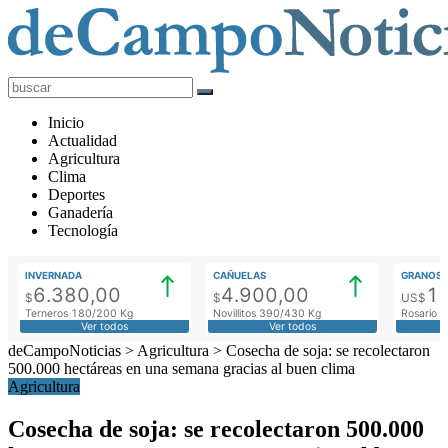
deCampoNoticias
Actualidad
Inicio
Agropecuaria
Actualidad
Agricultura
Clima
Deportes
Ganadería
Tecnología
INVERNADA
CAÑUELAS
GRANOS
6.380,00
4.900,00
1
$
$
US$
Terneros 180/200 Kg
Novillitos 390/430 Kg
Rosario M
Ver todos
Ver todos
deCampoNoticias
>
Agricultura
>
Cosecha de soja: se recolectaron
500.000 hectáreas en una semana gracias al buen clima
Agricultura
Cosecha de soja: se recolectaron 500.000