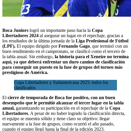
Boca Juniors
logró un importante paso hacia la
Copa
Libertadores 2024
al asegurar un lugar en el repechaje,
gracias a
los resultados de la última jornada de la
Liga Profesional de Fútbol
(LPF).
El equipo dirigido por
Fernando Gago
, que terminó con un
buen rendimiento en el campeonato, se clasificó como el tercero de
la tabla anual. Sin embargo,
la historia para el Xeneize no termina
aquí, ya que deberá enfrentar un duro camino de clasificación
para conseguir un puesto en la
fase de grupos del torneo más
prestigioso de América.
Copa Libertadores y Sudamericana 2025: todos los
clasificados
El
cierre de temporada de Boca fue positivo, con un buen
desempeño que le permitió alcanzar el tercer lugar en la tabla
anual,
garantizando su participación en el repechaje de la
Copa
Libertadores
. A pesar de no haber logrado la clasificación directa,
el equipo se muestra sólido y tiene claro su objetivo: llegar
nuevamente a la fase de grupos, como ocurrió el año pasado,
cuando el equipo llegó hasta la final de la edición 2023.