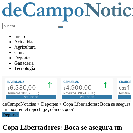
deCampoNoticias
Actualidad
Inicio
Agropecuaria
Actualidad
Agricultura
Clima
Deportes
Ganadería
Tecnología
INVERNADA
CAÑUELAS
GRANOS
6.380,00
4.900,00
1
$
$
US$
Terneros 180/200 Kg
Novillitos 390/430 Kg
Rosario M
Ver todos
Ver todos
deCampoNoticias
>
Deportes
>
Copa Libertadores: Boca se asegura
un lugar en el repechaje ¿cómo sigue?
Deportes
Copa Libertadores: Boca se asegura un