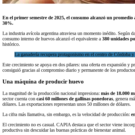
En
el primer semestre de 2025
, el consumo alcanzó un promedio a
30%.
La industria avícola argentina atraviesa un momento inédito. Según d
consumo interno de huevos alcanzó el equivalente a
380 unidades po
histórico.
La ganadería recupera protagonismo en el centro de Córdoba y g
Este crecimiento se apoya en dos pilares: una oferta en expansión y 
consiguió gracias al compromiso diario y permanente de los productor
Una máquina de producir huevo
La magnitud de la producción nacional impresiona:
más de 18.000 mi
sector cuenta con
casi 60 millones de gallinas ponedoras
, genera má
dólares. Las exportaciones representan unos 50 millones de dólares.
La cifra más llamativa, sin embargo, es la velocidad de producción:
e
El crecimiento no es casual. CAPIA destaca que el sector viene inco
productiva sin descuidar las buenas prácticas de bienestar animal.