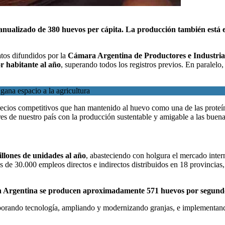
nualizado de 380 huevos per cápita. La producción también está en 
atos difundidos por la
Cámara Argentina de Productores e Industria
r habitante al año
, superando todos los registros previos. En paralel
ana espacio a la agricultura
precios competitivos que han mantenido al huevo como una de las proteín
es de nuestro país con la producción sustentable y amigable a las bue
llones de unidades al año
, abasteciendo con holgura el mercado inte
s de 30.000 empleos directos e indirectos distribuidos en 18 provincias,
n Argentina se producen aproximadamente 571 huevos por segund
rporando tecnología, ampliando y modernizando granjas, e implementan