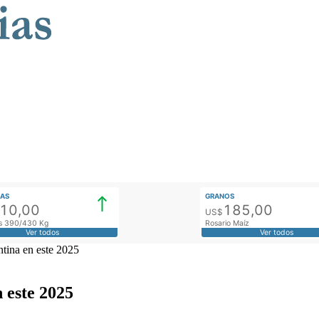
AS
GRANOS
910,00
185,00
US$
tos 390/430 Kg
Rosario Maíz
Ver todos
Ver todos
tina en este 2025
 este 2025