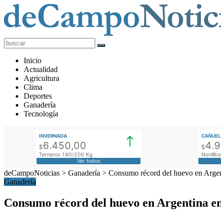
deCampoNoticias
Actualidad
Inicio
Agropecuaria
Actualidad
Agricultura
Clima
Deportes
Ganadería
Tecnología
INVERNADA
CAÑUEL
6.450,00
4.
$
$
Terneros 180/200 Kg
Novilli
Ver todos
deCampoNoticias
>
Ganadería
>
Consumo récord del huevo en Argen
Ganadería
Consumo récord del huevo en Argentina en