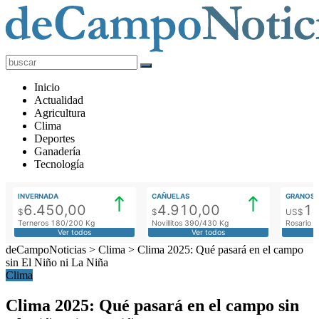
deCampoNoticias
Actualidad
Inicio
Agropecuaria
Actualidad
Agricultura
Clima
Deportes
Ganadería
Tecnología
INVERNADA
CAÑUELAS
GRANOS
6.450,00
4.910,00
1
$
$
US$
Terneros 180/200 Kg
Novillitos 390/430 Kg
Rosario M
Ver todos
Ver todos
deCampoNoticias
>
Clima
>
Clima 2025: Qué pasará en el campo
sin El Niño ni La Niña
Clima
Clima 2025: Qué pasará en el campo sin